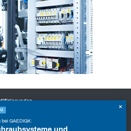
rtifizierungen
×
EU
 bei GAEDIGK:
chraubsysteme und