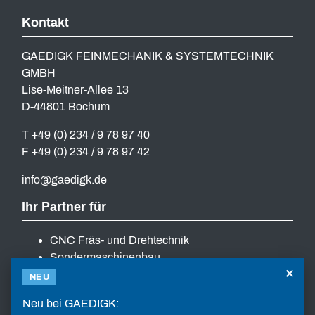
Kontakt
GAEDIGK FEINMECHANIK & SYSTEMTECHNIK
GMBH
Lise-Meitner-Allee 13
D-44801 Bochum
T +49 (0) 234 / 9 78 97 40
F +49 (0) 234 / 9 78 97 42
info
gaedigk
de
Ihr Partner für
CNC Fräs- und Drehtechnik
Sondermaschinenbau
×
Lösungen zur Automatisierung
NEU
Schraubsysteme mit Zuführtechnik
Neu bei GAEDIGK:
Service und Ersatzteile