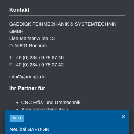
Kontakt
GAEDIGK FEINMECHANIK & SYSTEMTECHNIK
GMBH
Lise-Meitner-Allee 13
D-44801 Bochum
T +49 (0) 234 / 9 78 97 40
F +49 (0) 234 / 9 78 97 42
info
gaedigk
de
Ihr Partner für
CNC Fräs- und Drehtechnik
Sondermaschinenbau
×
Lösungen zur Automatisierung
NEU
Schraubsysteme mit Zuführtechnik
Neu bei GAEDIGK:
Service und Ersatzteile